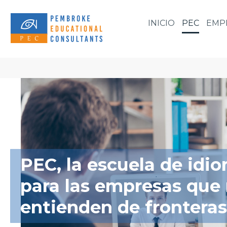
INICIO
PEC
EMP
PEC, la escuela de idi
para las empresas que
entienden de fronteras