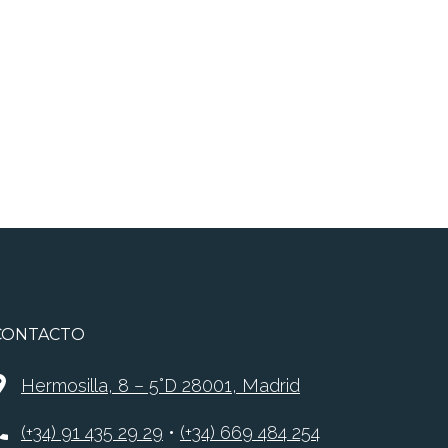
CONTACTO
Hermosilla, 8 – 5°D 28001, Madrid
(+34) 91 435 29 29
•
(+34) 669 484 254